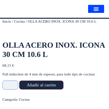
Tienda Online
Inicio
/
Cocina
/ OLLA ACERO INOX. ICONA 30 CM 10.6 L
OLLA ACERO INOX. ICONA
30 CM 10.6 L
68,15
€
Full induction de 4 mm de espesor, para todo tipo de cocinas
Añadir al carrito
Categoría:
Cocina